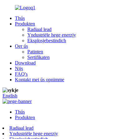
Thús
Produkten
Radiaal lead
Yndustriële hege enerzjy
Eksplosjebestindich
Oer ús
Patinten
Sertifikaten
Download
Nijs
FAQ's
Kontakt mei ús opnimme
English
Thús
Produkten
Radiaal lead
Yndustriële hege enerzjy