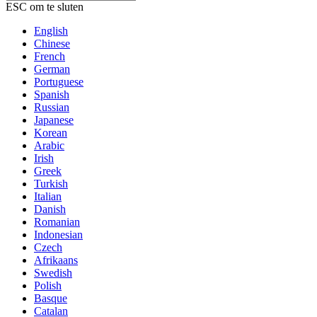
ESC om te sluten
English
Chinese
French
German
Portuguese
Spanish
Russian
Japanese
Korean
Arabic
Irish
Greek
Turkish
Italian
Danish
Romanian
Indonesian
Czech
Afrikaans
Swedish
Polish
Basque
Catalan