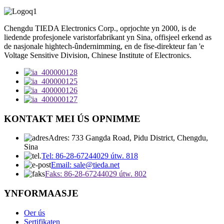
Chengdu TIEDA Electronics Corp., oprjochte yn 2000, is de
liedende profesjonele varistorfabrikant yn Sina, offisjeel erkend as
de nasjonale hightech-ûndernimming, en de fise-direkteur fan 'e
Voltage Sensitive Division, Chinese Institute of Electronics.
KONTAKT MEI ÚS OPNIMME
Adres: 733 Gangda Road, Pidu District, Chengdu,
Sina
Tel: 86-28-67244029 útw. 818
Email: sale@tieda.net
Faks: 86-28-67244029 útw. 802
YNFORMAASJE
Oer ús
Sertifikaten